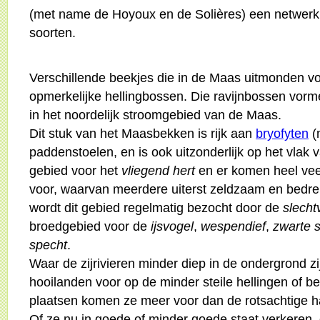
(met name de Hoyoux en de Solières) een netwerk 
soorten.
Verschillende beekjes die in de Maas uitmonden v
opmerkelijke hellingbossen. Die ravijnbossen vorm
in het noordelijk stroomgebied van de Maas.
Dit stuk van het Maasbekken is rijk aan
bryofyten
(
paddenstoelen, en is ook uitzonderlijk op het vlak v
gebied voor het
vliegend hert
en er komen heel veel
voor, waarvan meerdere uiterst zeldzaam en bedrei
wordt dit gebied regelmatig bezocht door de
slecht
broedgebied voor de
ijsvogel
,
wespendief
,
zwarte 
specht
.
Waar de zijrivieren minder diep in de ondergrond 
hooilanden voor op de minder steile hellingen of be
plaatsen komen ze meer voor dan de rotsachtige ha
Of ze nu in goede of minder goede staat verkeren, 