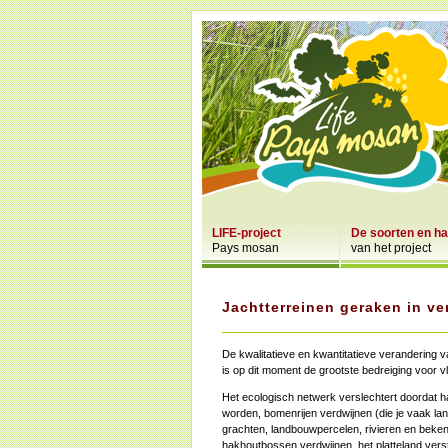
LIFE-project
De soorten en ha
Pays mosan
van het project
Jachtterreinen geraken in ve
De kwalitatieve en kwantitatieve verandering v
is op dit moment de grootste bedreiging voor v
Het ecologisch netwerk verslechtert doordat h
worden, bomenrijen verdwijnen (die je vaak la
grachten, landbouwpercelen, rivieren en beken 
hakhoutbossen verdwijnen, het platteland verst