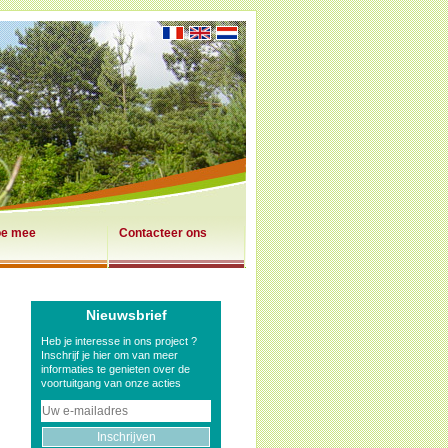
e mee
Contacteer ons
Nieuwsbrief
Heb je interesse in ons project ?
Inschrijf je hier om van meer
informaties te genieten over de
voortuitgang van onze acties