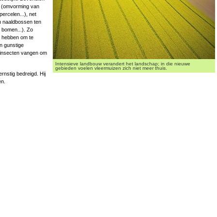
n (omvorming van
ercelen...), net
n naaldbossen ten
 bomen...). Zo
g hebben om te
an gunstige
 insecten vangen om
Intensieve landbouw verandert het landschap; in die nieuwe
gebieden voelen vleermuizen zich niet meer thuis.
rnstig bedreigd. Hij
en.