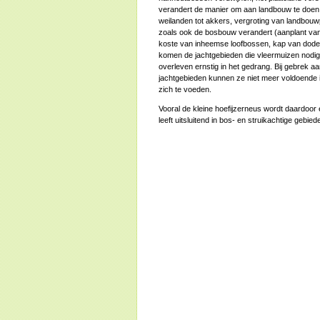
verandert de manier om aan landbouw te doe
weilanden tot akkers, vergroting van landbouwp
zoals ook de bosbouw verandert (aanplant va
koste van inheemse loofbossen, kap van dode
komen de jachtgebieden die vleermuizen nodi
overleven ernstig in het gedrang. Bij gebrek a
jachtgebieden kunnen ze niet meer voldoende
zich te voeden.
Vooral de kleine hoefijzerneus wordt daardoor e
leeft uitsluitend in bos- en struikachtige gebied