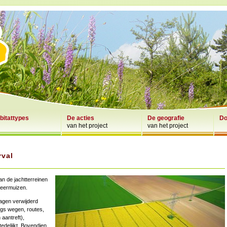
bitattypes
De acties
De geografie
Do
van het project
van het project
rval
an de jachtterreinen
leermuizen.
agen verwijderd
ngs wegen, routes,
aantreft),
edelijkt. Bovendien